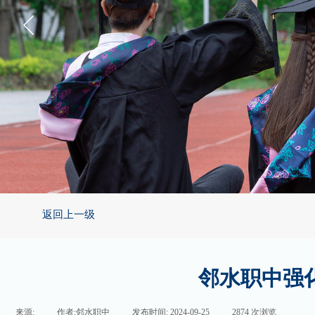
返回上一级
邻水职中强
来源:
|
作者:
邻水职中
|
发布时间:
2024-09-25
|
2874
次浏览
|