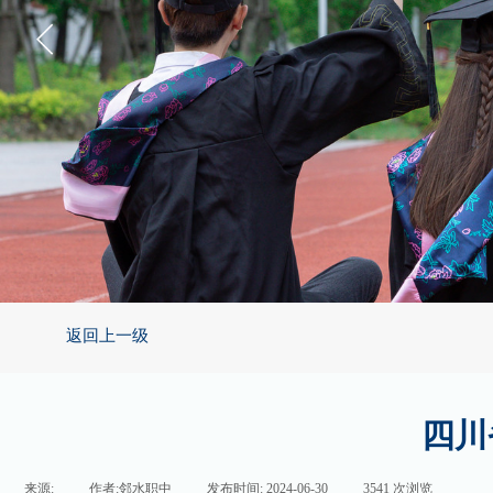
返回上一级
四川
来源:
|
作者:
邻水职中
|
发布时间:
2024-06-30
|
3541
次浏览
|